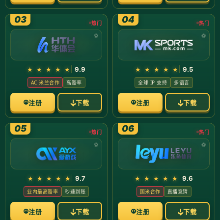
03
04
热门
热门
9.9
9.5
★ ★ ★ ★ ★
★ ★ ★ ★ ★
AC 米兰合作
高赔率
全球 IP 支持
多语言
注册
下载
注册
下载
05
06
热门
热门
9.7
9.6
★ ★ ★ ★ ★
★ ★ ★ ★ ★
业内最高赔率
秒速到账
国米合作
直播竞猜
注册
下载
注册
下载