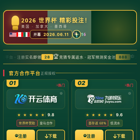
2026 世界杯 精彩投注！
美国 · 加拿大 · 墨西哥
16
2026.06.11
开幕
🏆
⚽
方平台 · 注册实名即领
竞猜专属返水 · 冠军预测奖金池
2
28
888
官方合作平台
正规授权
01
02
热门
热门
9.8
9.6
★ ★ ★ ★ ★
★ ★ ★ ★ ★
世界杯赞助
皇马合作
首存返 68%
低流水
注册
下载
注册
下载